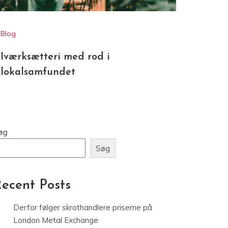
Iværksætteri med rod i
lokalsamfundet
øg
Søg
ecent Posts
Derfor følger skrothandlere priserne på
London Metal Exchange
Hvordan skrot bliver til nye ressourcer i
moderne genanvendelse
Iværksætteri med rod i lokalsamfundet