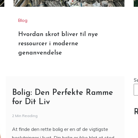
Hvordan skrot bliver til nye
ressourcer i moderne
genanvendelse
S
Bolig: Den Perfekte Ramme
for Dit Liv
R
2 Min Reading
At finde den rette bolig er en af de vigtigste
beslutninger i livet. Din bolig er ikke blot et sted,
hvor du bor, men et hjem, hvor minder skabes