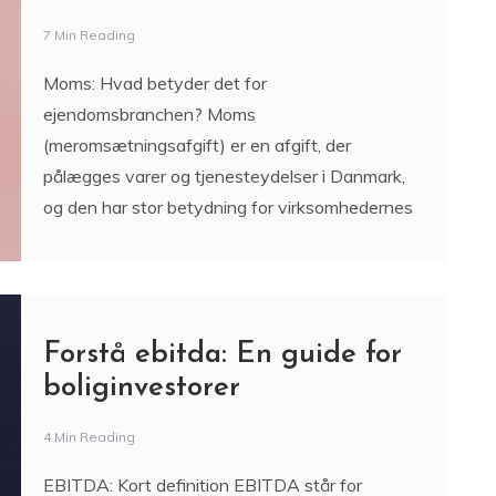
ejendomsbranchen? Moms
(meromsætningsafgift) er en afgift, der
pålægges varer og tjenesteydelser i Danmark,
og den har stor betydning for virksomhedernes
Forstå ebitda: En guide for
boliginvestorer
4 Min Reading
EBITDA: Kort definition EBITDA står for
“Earnings Before Interest, Taxes, Depreciation
and Amortization” og bruges som et centralt
nøgletal til at vurdere en virksomheds eller