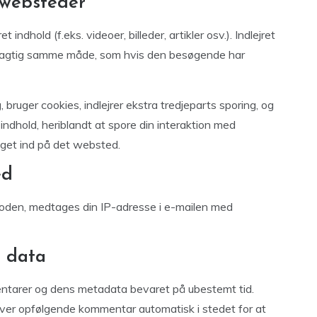
 websteder
indhold (f.eks. videoer, billeder, artikler osv.). Indlejret
øjagtig samme måde, som hvis den besøgende har
ruger cookies, indlejrer ekstra tredjeparts sporing, og
indhold, heriblandt at spore din interaktion med
ogget ind på det websted.
ed
koden, medtages din IP-adresse i e-mailen med
 data
entarer og dens metadata bevaret på ubestemt tid.
er opfølgende kommentar automatisk i stedet for at