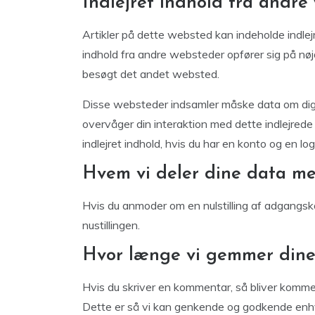
Indlejret indhold fra andre
Artikler på dette websted kan indeholde indlejret 
indhold fra andre websteder opfører sig på n
besøgt det andet websted.
Disse websteder indsamler måske data om dig, b
overvåger din interaktion med dette indlejrede 
indlejret indhold, hvis du har en konto og en l
Hvem vi deler dine data m
Hvis du anmoder om en nulstilling af adgangs
nustillingen.
Hvor længe vi gemmer dine
Hvis du skriver en kommentar, så bliver komm
Dette er så vi kan genkende og godkende enhv