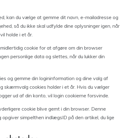
ed, kan du vælge at gemme dit navn, e-mailadresse og
ehed, så du ikke skal udfylde dine oplysninger igen, når
l holde i et år.
 midlertidig cookie for at afgøre om din browser
gen personlige data og slettes, når du lukker din
kies og gemme din logininformation og dine valg af
og skærmvalg cookies holder i et år. Hvis du vælger
 logger ud af din konto, vil login cookierne forsvinde.
n yderligere cookie blive gemt i din browser. Denne
 opgiver simpelthen indlægsID på den artikel, du lige