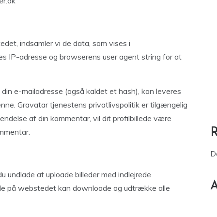
er.dk
et, indsamler vi de data, som vises i
 IP-adresse og browserens user agent string for at
din e-mailadresse (også kaldet et hash), kan leveres
nne. Gravatar tjenestens privatlivspolitik er tilgængelig
endelse af din kommentar, vil dit profilbillede være
ommentar.
D
 du undlade at uploade billeder med indlejrede
A
nde på webstedet kan downloade og udtrække alle