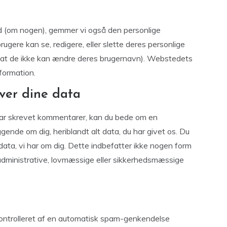
d (om nogen), gemmer vi også den personlige
 brugere kan se, redigere, eller slette deres personlige
e at de ikke kan ændre deres brugernavn). Webstedets
formation.
ver dine data
 har skrevet kommentarer, kan du bede om en
ggende om dig, heriblandt alt data, du har givet os. Du
 data, vi har om dig. Dette indbefatter ikke nogen form
f administrative, lovmæssige eller sikkerhedsmæssige
ontrolleret af en automatisk spam-genkendelse