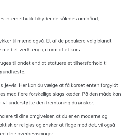
s internetbutik tilbyder de således armbånd,
ykker til mænd også. Et af de populære valg blandt
med et vedhæng i, i form af et kors.
ges til andet end at statuere et tilhørsforhold til
 grundfæste.
s Jewls. Her kan du vælge at få korset enten forgyldt
res med flere forskellige slags kæder. På den måde kan
om vil understøtte den fremtoning du ønsker.
ignalere til dine omgivelser, at du er en moderne og
ktisk er religiøs og ønsker at flage med det, vil også
 ved dine overbevisninger.