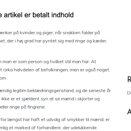
ænker på kvinder og piger, når snakken falder på
et, der i høj grad har pyntet sig med ringe og kæder,
man er som person og hvilket stil man har. At
dt cirka halvdelen af befolkningen, men er også noget,
 om.
tændig legitim beklædningsgenstand, og de seneste år
D
 ikke er et sjældent syn at se mænd i skjorter og
ler ringe på fingrene.
A
r længst har haft et udvalg af smykker til mænd, er
lig et marked af forhandlere, der udelukkende