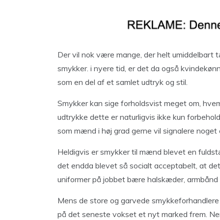
Der vil nok være mange, der helt umiddelbart t
smykker. i nyere tid, er det da også kvindekønn
som en del af et samlet udtryk og stil.
Smykker kan sige forholdsvist meget om, hvem 
udtrykke dette er naturligvis ikke kun forbehol
som mænd i høj grad gerne vil signalere noget
Heldigvis er smykker til mænd blevet en fulds
det endda blevet så socialt acceptabelt, at det
uniformer på jobbet bære halskæder, armbånd el
Mens de store og garvede smykkeforhandlere fo
på det seneste vokset et nyt marked frem. Nem