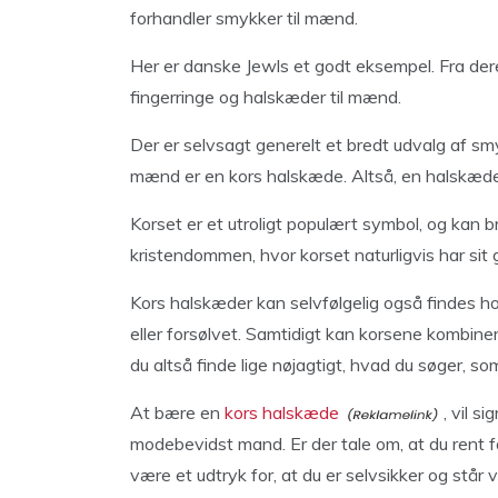
forhandler smykker til mænd.
Her er danske Jewls et godt eksempel. Fra dere
fingerringe og halskæder til mænd.
Der er selvsagt generelt et bredt udvalg af sm
mænd er en kors halskæde. Altså, en halskæde 
Korset er et utroligt populært symbol, og kan bru
kristendommen, hvor korset naturligvis har sit
Kors halskæder kan selvfølgelig også findes ho
eller forsølvet. Samtidigt kan korsene kombine
du altså finde lige nøjagtigt, hvad du søger, s
At bære en
kors halskæde
, vil s
modebevidst mand. Er der tale om, at du rent fa
være et udtryk for, at du er selvsikker og står