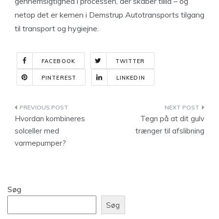
gennemsigtighed i processen, der skaber tillid – og
netop det er kernen i Demstrup Autotransports tilgang
til transport og hygiejne.
FACEBOOK
TWITTER
PINTEREST
LINKEDIN
Indlægsnavigation
Hvordan kombineres
Tegn på at dit gulv
solceller med
trænger til afslibning
varmepumper?
Søg
Søg