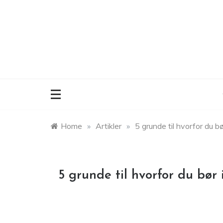
Skip
to
content
Home
»
Artikler
»
5 grunde til hvorfor du b
5 grunde til hvorfor du bør 