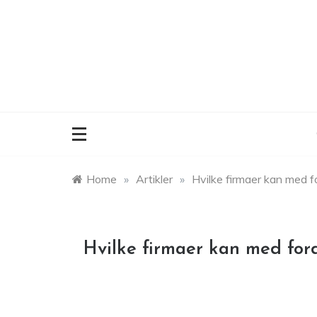
Skip
to
content
Home
»
Artikler
»
Hvilke firmaer kan med f
Hvilke firmaer kan med ford